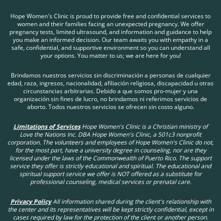
(787) 545-2750
Hope Women's Clinic is proud to provide free and confidential services to
women and their families facing an unexpected pregnancy. We offer
pregnancy tests, limited ultrasound, and information and guidance to help
you make an informed decision. Our team awaits you with empathy in a
safe, confidential, and supportive environment so you can understand all
your options. You matter to us; we are here for you!
Brindamos nuestros servicios sin discriminación a personas de cualquier
edad, raza, ingresos, nacionalidad, afiliación religiosa, discapacidad u otras
circunstancias arbitrarias. Debido a que somos pro-mujer y una
organización sin fines de lucro, no brindamos ni referimos servicios de
aborto. Todos nuestros servicios se ofrecen sin costo alguno.
Limitations of Services
Hope Women's Clinic is a Christian ministry of
Love the Nations Inc. DBA Hope Women's Clinic, a 501c3 nonprofit
corporation. The volunteers and employees of Hope Women's Clinic do not,
for the most part, have a university degree in counseling, nor are they
licensed under the laws of the Commonwealth of Puerto Rico. The support
service they offer is strictly educational and spiritual. The educational and
spiritual support service we offer is NOT offered as a substitute for
professional counseling, medical services or prenatal care.
Privacy Policy
All information shared during the client's relationship with
the center and its representatives will be kept strictly confidential, except in