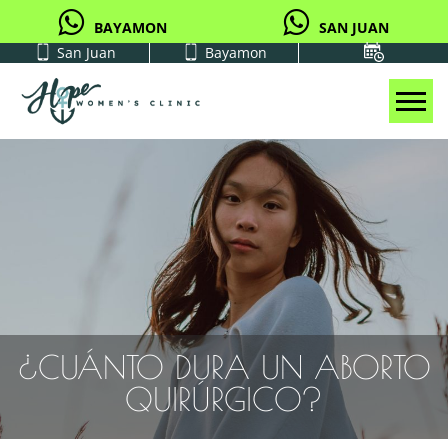
BAYAMON
SAN JUAN
San Juan
Bayamon
Tog
¿CUÁNTO DURA UN ABORTO
QUIRÚRGICO?